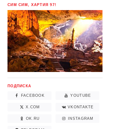
СИМ СИМ, ХАРТИЯ 97!
ПОДПИСКА
FACEBOOK
YOUTUBE
X.COM
VKONTAKTE
OK.RU
INSTAGRAM